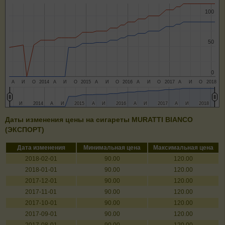
100
100
50
50
0
0
А
И
О
2014
А
И
О
2015
А
И
О
2016
А
И
О
2017
А
И
О
2018
И
И
2014
2014
А
А
И
И
2015
2015
А
А
И
И
2016
2016
А
А
И
И
2017
2017
А
А
И
И
2018
2018
Даты изменения цены на сигареты MURATTI BIANCO
(ЭКСПОРТ)
Дата изменения
Минимальная цена
Максимальная цена
2018-02-01
90.00
120.00
2018-01-01
90.00
120.00
2017-12-01
90.00
120.00
2017-11-01
90.00
120.00
2017-10-01
90.00
120.00
2017-09-01
90.00
120.00