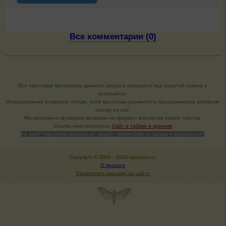
Все комментарии (0)
Все текстовые материалы данного ресурса находятся под защитой закона о
копирайтах.
Использование возможно только, если вы готовы разместить предложенную активную
ссылку на нас.
Мы регулярно проводим проверки на предмет воровства наших текстов.
Cсылка www.tabacum.ru
Сайт о табаке и курении
<a href="http://www.tabacum.ru" target=_blank>Сайт о табаке и курении</a>
Copyright © 2006 -
2026 tabacum.ru
О проекте
Разместить рекламу на сайте