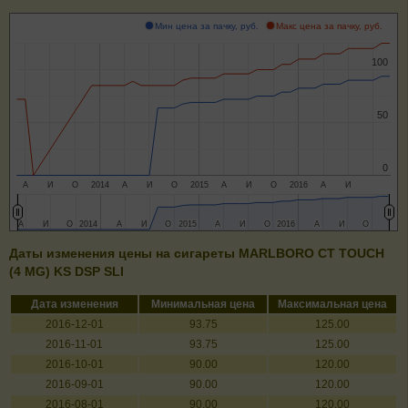
Мин цена за пачку, руб.
Макс цена за пачку, руб.
100
100
50
50
0
0
А
И
О
2014
А
И
О
2015
А
И
О
2016
А
И
А
А
И
И
О
О
2014
2014
А
А
И
И
О
О
2015
2015
А
А
И
И
О
О
2016
2016
А
А
И
И
О
О
Даты изменения цены на сигареты MARLBORO CT TOUCH
(4 MG) KS DSP SLI
Дата изменения
Минимальная цена
Максимальная цена
2016-12-01
93.75
125.00
2016-11-01
93.75
125.00
2016-10-01
90.00
120.00
2016-09-01
90.00
120.00
2016-08-01
90.00
120.00