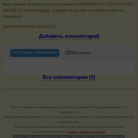
ваше мнение, а также делиться ценами на MARLBORO CT TOUCH (4 MG)
KS DSP SLI в своем городе. Следите за ценами на сигареты вместе с
tabacum.ru
Дата обновления: 2016-12-01
Добавить комментарий
Последние комментарии
ВКонтакте
Все комментарии (0)
Все текстовые материалы данного ресурса находятся под защитой закона о
копирайтах.
Использование возможно только, если вы готовы разместить предложенную активную
ссылку на нас.
Мы регулярно проводим проверки на предмет воровства наших текстов.
Cсылка www.tabacum.ru
Сайт о табаке и курении
<a href="http://www.tabacum.ru" target=_blank>Сайт о табаке и курении</a>