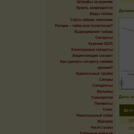
Штрафы за курение
Курить запрещается
Динами
Виды табака
Сорта табака: описание
Perique – табак или технология?
Выращивание табака
Сигареты
Курение IQOS
Электронные сигареты
Энциклопедия сигарет
Как сделать сигарету своими
руками?
Курительные трубки
4 мар
Сигары
Сигариллы
Кальяны
Даты и
Самокрутки
Папиросы
Снюс
Дата
Нюхательный табак
20
Махорка
Аксессуары
20
Табачные новости