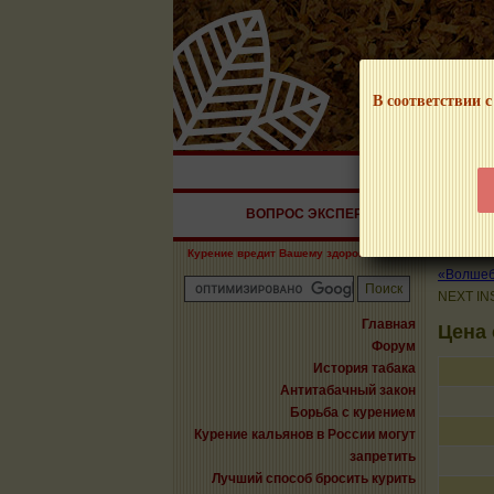
В соответствии с
НАШ ПОРТАЛ – И
ВОПРОС ЭКСПЕРТУ
СИГАРЫ
Курение вредит Вашему здоровью!
«Волшебн
NEXT IN
Главная
Цена
Форум
История табака
Антитабачный закон
Борьба с курением
Курение кальянов в России могут
запретить
Лучший способ бросить курить