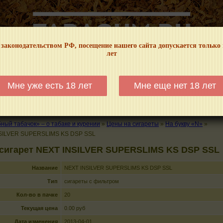
 законодательством РФ, посещение нашего сайта допускается только
лет
НФОРМАЦИОННЫЙ! МЫ НЕ ЗАНИМАЕМСЯ ПРОДАЖЕЙ И РЕКЛАМОЙ ТАБА
Мне уже есть 18 лет
Мне еще нет 18 лет
КАЛЬЯНЫ
ТРУБКИ
ГДЕ КУПИТЬ
ГДЕ ПОКУРИТЬ
КУРЕНИЕ И 
ый табачок» – о табаке и курении
»
Цены на сигареты
»
На букву «N»
»
SILVER SUPERSLIMS KS DSP SSL
 сигарет NEXT INSILVER SUPERSLIMS KS DSP SSL
Название
NEXT INSILVER SUPERSLIMS KS DSP SSL
Тип
сигареты с фильтром
Кол-во в пачке
20
Текущая цена
0.00 руб
Дата изменения
2013-04-01