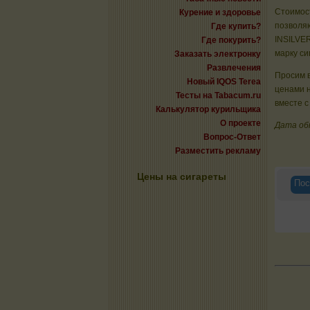
Стоимост
Курение и здоровье
позволяю
Где купить?
INSILVE
Где покурить?
марку си
Заказать электронку
Развлечения
Просим в
Новый IQOS Terea
ценами 
Тесты на Tabacum.ru
вместе с
Калькулятор курильщика
О проекте
Дата об
Вопрос-Ответ
Разместить рекламу
Цены на сигареты
Пос