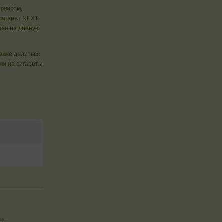
ервисом,
 сигарет NEXT
цен на данную
также делиться
ми на сигареты
ах.