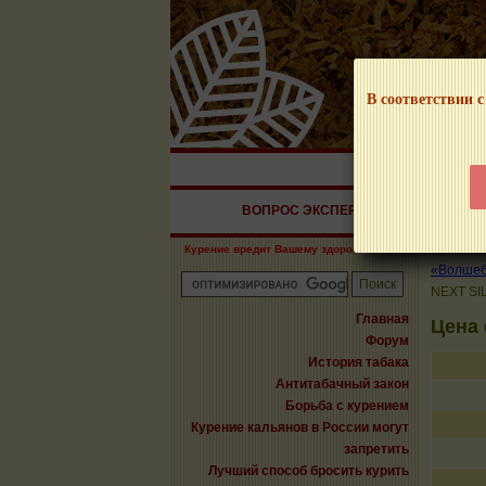
В соответствии с
НАШ ПОРТАЛ – И
ВОПРОС ЭКСПЕРТУ
СИГАРЫ
Курение вредит Вашему здоровью!
«Волшебн
NEXT SI
Главная
Цена 
Форум
История табака
Антитабачный закон
Борьба с курением
Курение кальянов в России могут
запретить
Лучший способ бросить курить