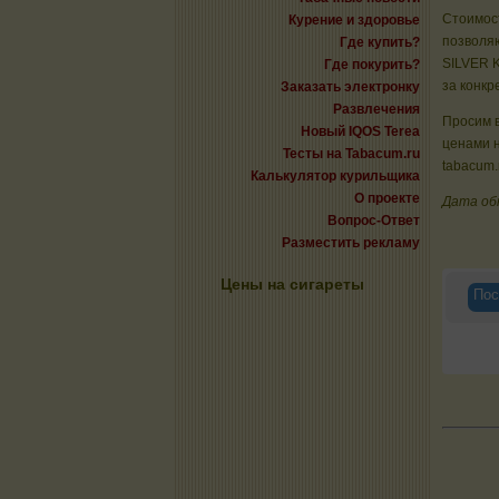
Стоимост
Курение и здоровье
позволяю
Где купить?
SILVER K
Где покурить?
за конкр
Заказать электронку
Развлечения
Просим в
Новый IQOS Terea
ценами н
Тесты на Tabacum.ru
tabacum.
Калькулятор курильщика
О проекте
Дата об
Вопрос-Ответ
Разместить рекламу
Цены на сигареты
Пос