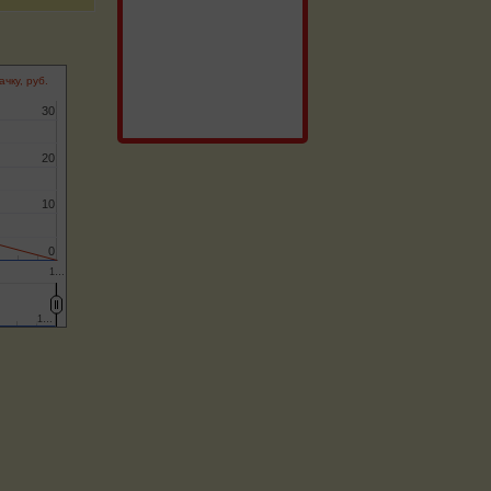
ачку, руб.
30
30
20
20
10
10
0
0
1…
1…
1…