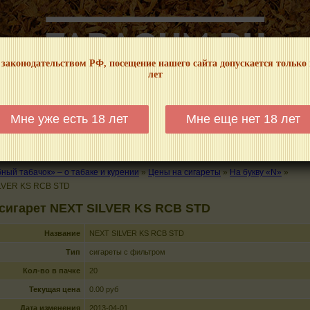
 законодательством РФ, посещение нашего сайта допускается только
лет
НФОРМАЦИОННЫЙ! МЫ НЕ ЗАНИМАЕМСЯ ПРОДАЖЕЙ И РЕКЛАМОЙ ТАБА
Мне уже есть 18 лет
Мне еще нет 18 лет
КАЛЬЯНЫ
ТРУБКИ
ГДЕ КУПИТЬ
ГДЕ ПОКУРИТЬ
КУРЕНИЕ И 
ый табачок» – о табаке и курении
»
Цены на сигареты
»
На букву «N»
»
LVER KS RCB STD
сигарет NEXT SILVER KS RCB STD
Название
NEXT SILVER KS RCB STD
Тип
сигареты с фильтром
Кол-во в пачке
20
Текущая цена
0.00 руб
Дата изменения
2013-04-01