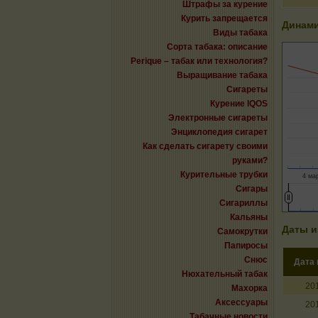
Штрафы за курение
Курить запрещается
Динами
Виды табака
Сорта табака: описание
Perique – табак или технология?
Выращивание табака
Сигареты
Курение IQOS
Электронные сигареты
Энциклопедия сигарет
Как сделать сигарету своими
руками?
Курительные трубки
4 мар
Сигары
Сигариллы
Кальяны
Даты и
Самокрутки
Папиросы
Снюс
Дата
Нюхательный табак
20
Махорка
Аксессуары
20
Табачные новости