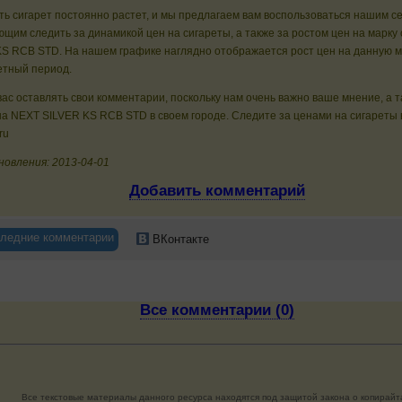
ь сигарет постоянно растет, и мы предлагаем вам воспользоваться нашим с
щим следить за динамикой цен на сигареты, а также за ростом цен на марку
S RCB STD. На нашем графике наглядно отображается рост цен на данную м
етный период.
ас оставлять свои комментарии, поскольку нам очень важно ваше мнение, а 
а NEXT SILVER KS RCB STD в своем городе. Следите за ценами на сигареты 
ru
новления: 2013-04-01
Добавить комментарий
ледние комментарии
ВКонтакте
Все комментарии (0)
Все текстовые материалы данного ресурса находятся под защитой закона о копирайт