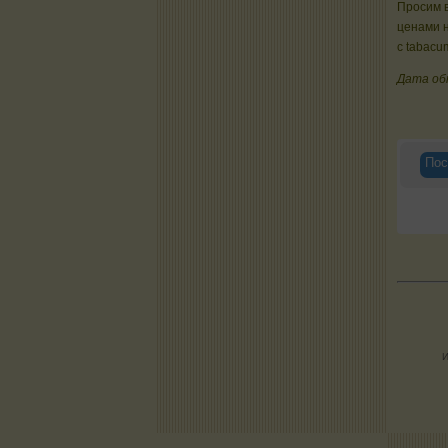
Просим в
ценами 
с tabacu
Дата об
Пос
И