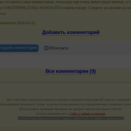
ас оставлять свои комментарии, поскольку нам очень важно ваше мнение, а 
на CHESTERFIELD RED KS RCB STD в своем городе. Следите за ценами на си
m.ru
новления: 2020-01-01
Добавить комментарий
ледние комментарии
ВКонтакте
Все комментарии (0)
Все текстовые материалы данного ресурса находятся под защитой закона о копирайт
спользование возможно только, если вы готовы разместить предложенную активную ссылку
Мы регулярно проводим проверки на предмет воровства наших текстов.
Cсылка www.tabacum.ru
Сайт о табаке и курении
<a href="http://www.tabacum.ru" target=_blank>Сайт о табаке и курении</a>