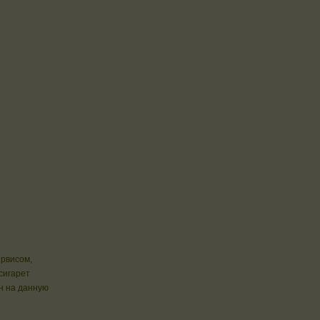
ервисом,
сигарет
н на данную