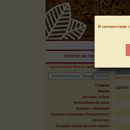
В соответствии с
НАШ ПОРТАЛ – И
ВОПРОС ЭКСПЕРТУ
СИГАРЫ
Курение вредит Вашему здоровью!
«Волшебн
CHESTER
Главная
Цена
Форум
История табака
Антитабачный закон
Борьба с курением
Курение кальянов в России могут
запретить
Лучший способ бросить курить