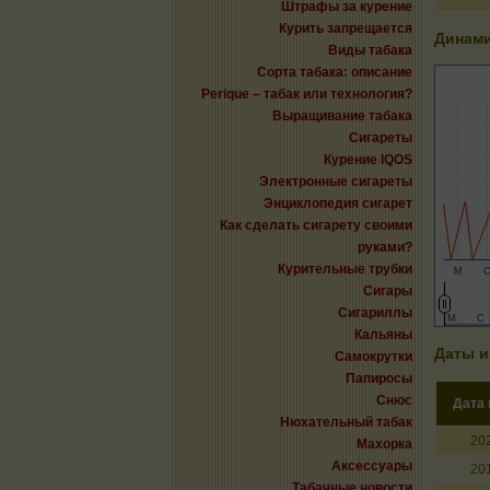
Штрафы за курение
Курить запрещается
Динами
Виды табака
Сорта табака: описание
Perique – табак или технология?
Выращивание табака
Сигареты
Курение IQOS
Электронные сигареты
Энциклопедия сигарет
Как сделать сигарету своими
руками?
Курительные трубки
М
Сигары
Сигариллы
М
М
С
С
Кальяны
Даты и
Самокрутки
Папиросы
Снюс
Дата
Нюхательный табак
20
Махорка
Аксессуары
20
Табачные новости