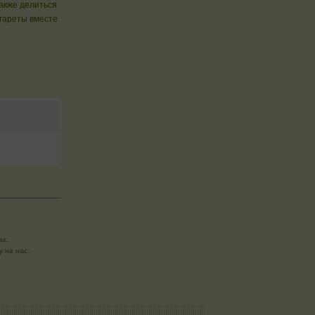
также делиться
гареты вместе
ах.
 на нас.