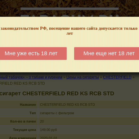
 законодательством РФ, посещение нашего сайта допускается только
лет
НФОРМАЦИОННЫЙ! МЫ НЕ ЗАНИМАЕМСЯ ПРОДАЖЕЙ И РЕКЛАМОЙ ТАБА
Мне уже есть 18 лет
Мне еще нет 18 лет
КАЛЬЯНЫ
ТРУБКИ
ГДЕ КУПИТЬ
ГДЕ ПОКУРИТЬ
КУРЕНИЕ И 
ый табачок» – о табаке и курении
»
Цены на сигареты
»
CHESTERFIELD
»
FIELD RED KS RCB STD
 сигарет CHESTERFIELD RED KS RCB STD
Название
CHESTERFIELD RED KS RCB STD
Тип
сигареты с фильтром
Кол-во в пачке
20
Текущая цена
149.00 руб
Дата изменения
2020-01-01