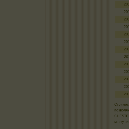
20
20
20
20
20
20
20
20
20
20
20
20
20
Стоимост
позволяю
CHESTER
марку си