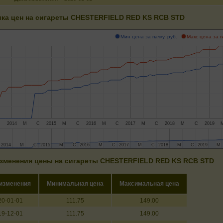
ка цен на сигареты CHESTERFIELD RED KS RCB STD
Мин цена за пачку, руб.
Макс цена за п
С
2014
М
С
2015
М
С
2016
М
С
2017
М
С
2018
М
С
2019
2014
2014
М
М
С
С
2015
2015
М
М
С
С
2016
2016
М
М
С
С
2017
2017
М
М
С
С
2018
2018
М
М
С
С
2019
2019
М
М
зменения цены на сигареты CHESTERFIELD RED KS RCB STD
 изменения
Минимальная цена
Максимальная цена
20-01-01
111.75
149.00
19-12-01
111.75
149.00