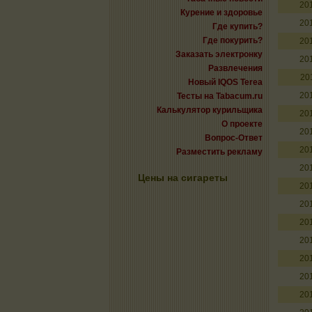
20
Курение и здоровье
20
Где купить?
Где покурить?
20
Заказать электронку
20
Развлечения
20
Новый IQOS Terea
20
Тесты на Tabacum.ru
Калькулятор курильщика
20
О проекте
20
Вопрос-Ответ
20
Разместить рекламу
20
Цены на сигареты
20
20
20
20
20
20
20