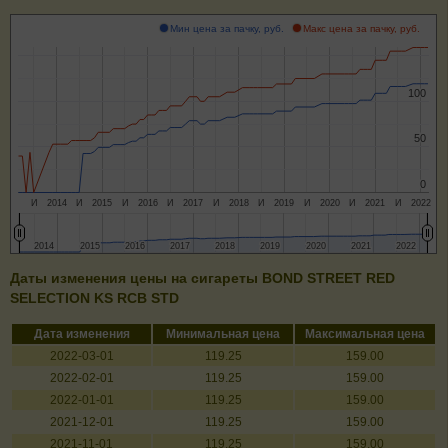
Мин цена за пачку, руб.
Макс цена за пачку, руб.
100
100
50
50
0
0
И
2014
И
2015
И
2016
И
2017
И
2018
И
2019
И
2020
И
2021
И
2022
2014
2014
2015
2015
2016
2016
2017
2017
2018
2018
2019
2019
2020
2020
2021
2021
2022
2022
Даты изменения цены на сигареты BOND STREET RED
SELECTION KS RCB STD
Дата изменения
Минимальная цена
Максимальная цена
2022-03-01
119.25
159.00
2022-02-01
119.25
159.00
2022-01-01
119.25
159.00
2021-12-01
119.25
159.00
2021-11-01
119.25
159.00