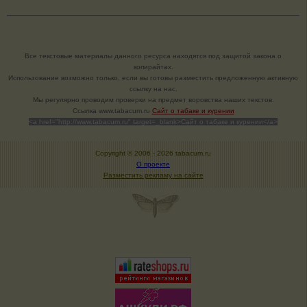
Все текстовые материалы данного ресурса находятся под защитой закона о
копирайтах.
Использование возможно только, если вы готовы разместить предложенную активную
ссылку на нас.
Мы регулярно проводим проверки на предмет воровства наших текстов.
Cсылка www.tabacum.ru
Сайт о табаке и курении
<a href="http://www.tabacum.ru" target=_blank>Сайт о табаке и курении</a>
Copyright © 2006 -
2026 tabacum.ru
О проекте
Разместить рекламу на сайте