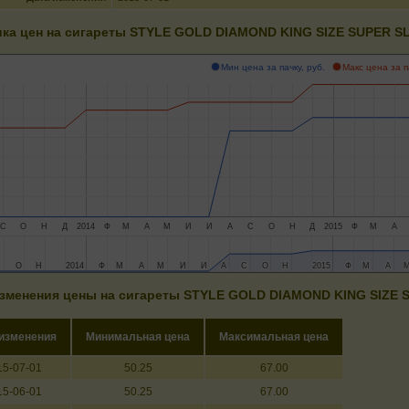
ка цен на сигареты STYLE GOLD DIAMOND KING SIZE SUPER S
Мин цена за пачку, руб.
Макс цена за п
С
О
Н
Д
2014
Ф
М
А
М
И
И
А
С
О
Н
Д
2015
Ф
М
А
С
С
О
О
Н
Н
2014
2014
Ф
Ф
М
М
А
А
М
М
И
И
И
И
А
А
С
С
О
О
Н
Н
2015
2015
Ф
Ф
М
М
А
А
зменения цены на сигареты STYLE GOLD DIAMOND KING SIZE 
 изменения
Минимальная цена
Максимальная цена
15-07-01
50.25
67.00
15-06-01
50.25
67.00