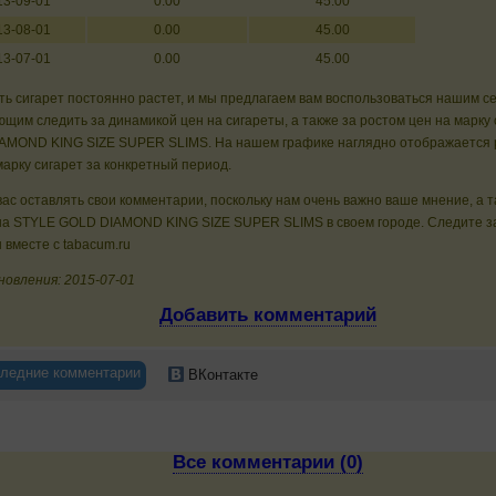
13-09-01
0.00
45.00
13-08-01
0.00
45.00
13-07-01
0.00
45.00
ь сигарет постоянно растет, и мы предлагаем вам воспользоваться нашим с
щим следить за динамикой цен на сигареты, а также за ростом цен на марку
AMOND KING SIZE SUPER SLIMS. На нашем графике наглядно отображается р
арку сигарет за конкретный период.
ас оставлять свои комментарии, поскольку нам очень важно ваше мнение, а 
на STYLE GOLD DIAMOND KING SIZE SUPER SLIMS в своем городе. Следите з
 вместе с tabacum.ru
новления: 2015-07-01
Добавить комментарий
ледние комментарии
ВКонтакте
Все комментарии (0)