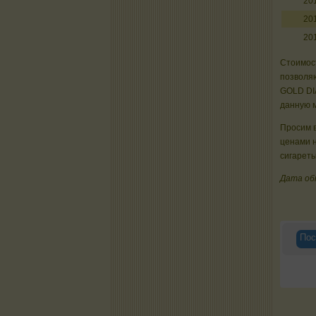
20
20
20
Стоимост
позволяю
GOLD DI
данную м
Просим в
ценами 
сигареты
Дата об
Пос