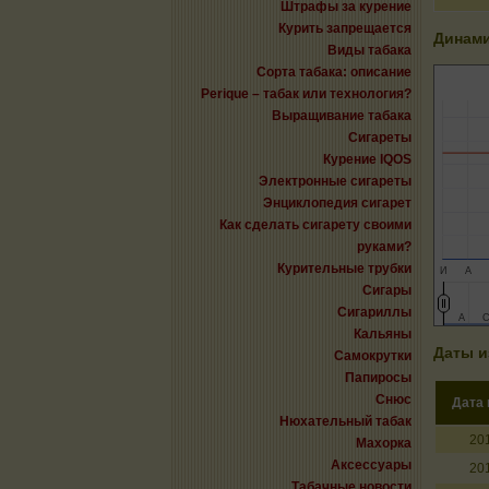
Штрафы за курение
Курить запрещается
Динами
Виды табака
Сорта табака: описание
Perique – табак или технология?
Выращивание табака
Сигареты
Курение IQOS
Электронные сигареты
Энциклопедия сигарет
Как сделать сигарету своими
руками?
Курительные трубки
И
А
Сигары
Сигариллы
А
А
Кальяны
Даты и
Самокрутки
Папиросы
Снюс
Дата
Нюхательный табак
20
Махорка
Аксессуары
20
Табачные новости