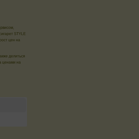
ервисом,
 сигарет STYLE
ост цен на
также делиться
а ценами на