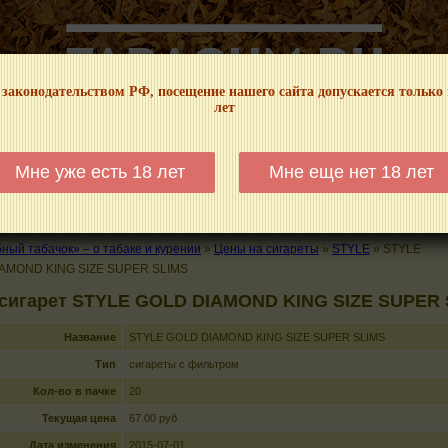
 законодательством РФ, посещение нашего сайта допускается только
лет
НФОРМАЦИОННЫЙ! МЫ НЕ ЗАНИМАЕМСЯ ПРОДАЖЕЙ И РЕКЛАМОЙ ТАБА
Мне уже есть 18 лет
Мне еще нет 18 лет
КАЛЬЯНЫ
ТРУБКИ
ГДЕ КУПИТЬ
ГДЕ ПОКУРИТЬ
КУРЕНИЕ И 
ый табачок» – о табаке и курении
»
Цены на сигареты
»
STYLE
»
STYLE
AMOND KING SIZE SUPER SLIMS
 сигарет STYLE GOLD DIAMOND KING SIZE SUPER
Название
STYLE GOLD DIAMOND KING SIZE SUPER SLIMS
Тип
сигареты с фильтром
Кол-во в пачке
20
Текущая цена
67.00 руб
Дата изменения
2015-07-01