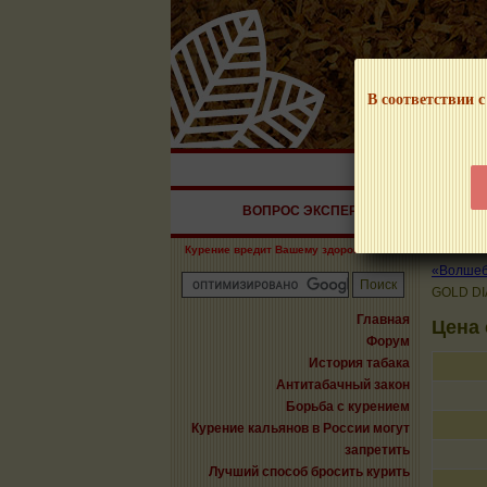
В соответствии с
НАШ ПОРТАЛ – И
ВОПРОС ЭКСПЕРТУ
СИГАРЫ
Курение вредит Вашему здоровью!
«Волшебн
GOLD DI
Главная
Цена
Форум
История табака
Антитабачный закон
Борьба с курением
Курение кальянов в России могут
запретить
Лучший способ бросить курить