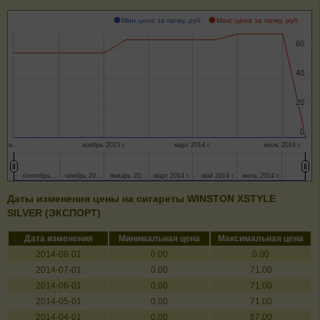
Мин цена за пачку, руб.
Макс цена за пачку, руб.
60
60
40
40
20
20
0
0
и…
ноябрь 2013 г.
март 2014 г.
июль 2014 г.
сентябрь…
сентябрь…
ноябрь 20…
ноябрь 20…
январь 20…
январь 20…
март 2014 г.
март 2014 г.
май 2014 г.
май 2014 г.
июль 2014 г.
июль 2014 г.
Даты изменения цены на сигареты WINSTON XSTYLE
SILVER (ЭКСПОРТ)
Дата изменения
Минимальная цена
Максимальная цена
2014-08-01
0.00
0.00
2014-07-01
0.00
71.00
2014-06-01
0.00
71.00
2014-05-01
0.00
71.00
2014-04-01
0.00
67.00