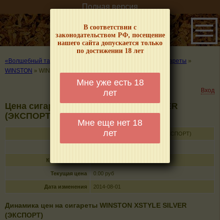
Полная версия
В соответствии с
законодательством РФ, посещение
нашего сайта допускается только
по достижении 18 лет
«Волшебный табачок» – о табаке и курении
»
Цены на сигареты
»
WINSTON
»
WINSTON XSTYLE SILVER (ЭКСПОРТ)
Мне уже есть 18
Вход
лет
Цена сигарет WINSTON XSTYLE SILVER
(ЭКСПОРТ)
Мне еще нет 18
лет
Название
WINSTON XSTYLE SILVER (ЭКСПОРТ)
Тип
сигареты с фильтром
Кол-во в пачке
20
Текущая цена
0.00 руб
Дата изменения
2014-08-01
Динамика цен на сигареты WINSTON XSTYLE SILVER
(ЭКСПОРТ)