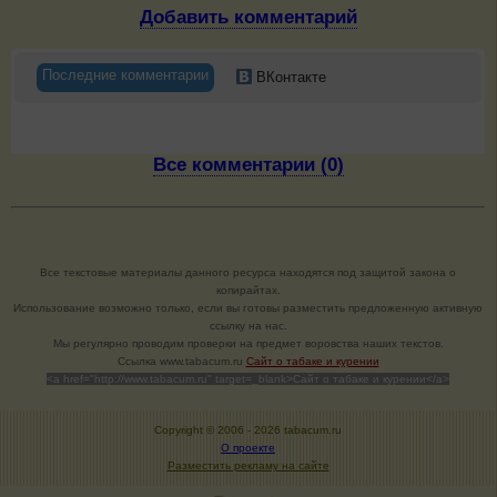
Добавить комментарий
Последние комментарии
ВКонтакте
Все комментарии (0)
Все текстовые материалы данного ресурса находятся под защитой закона о
копирайтах.
Использование возможно только, если вы готовы разместить предложенную активную
ссылку на нас.
Мы регулярно проводим проверки на предмет воровства наших текстов.
Cсылка www.tabacum.ru
Сайт о табаке и курении
<a href="http://www.tabacum.ru" target=_blank>Сайт о табаке и курении</a>
Copyright © 2006 -
2026 tabacum.ru
О проекте
Разместить рекламу на сайте