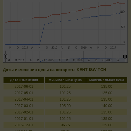
100
100
50
50
0
0
И
О
2014
А
И
О
2015
А
И
О
2016
А
И
О
2017
И
И
О
О
2014
2014
А
А
И
И
О
О
2015
2015
А
А
И
И
О
О
2016
2016
А
А
И
И
О
О
2017
2017
А
А
Даты изменения цены на сигареты KENT ISWITCH
Дата изменения
Минимальная цена
Максимальная цена
2017-06-01
101.25
135.00
2017-05-01
101.25
135.00
2017-04-01
101.25
135.00
2017-03-01
105.00
140.00
2017-02-01
101.25
135.00
2017-01-01
101.25
135.00
2016-12-01
96.75
129.00