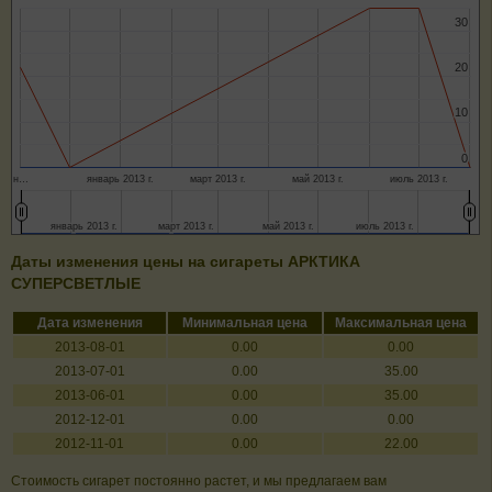
30
30
20
20
10
10
0
0
н…
январь 2013 г.
март 2013 г.
май 2013 г.
июль 2013 г.
январь 2013 г.
январь 2013 г.
март 2013 г.
март 2013 г.
май 2013 г.
май 2013 г.
июль 2013 г.
июль 2013 г.
Даты изменения цены на сигареты АРКТИКА
СУПЕРСВЕТЛЫЕ
Дата изменения
Минимальная цена
Максимальная цена
2013-08-01
0.00
0.00
2013-07-01
0.00
35.00
2013-06-01
0.00
35.00
2012-12-01
0.00
0.00
2012-11-01
0.00
22.00
Стоимость сигарет постоянно растет, и мы предлагаем вам