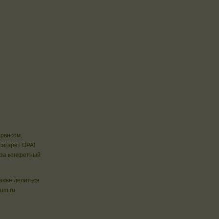
ервисом,
сигарет ОРАI
 за конкретный
также делиться
cum.ru