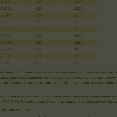
12-11-01
0.00
23.00
12-10-01
0.00
23.00
12-09-01
0.00
21.50
12-07-01
0.00
20.00
12-06-01
0.00
20.00
12-05-01
0.00
18.00
12-04-01
0.00
19.00
12-03-01
0.00
19.00
12-02-01
0.00
17.00
12-01-01
0.00
17.00
ь сигарет постоянно растет, и мы предлагаем вам воспользоваться нашим с
щим следить за динамикой цен на сигареты, а также за ростом цен на марку 
На нашем графике наглядно отображается рост цен на данную марку сигарет
ас оставлять свои комментарии, поскольку нам очень важно ваше мнение, а 
а ОРАI М/У СИ в своем городе. Следите за ценами на сигареты вместе с taba
новления: 2013-01-01