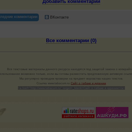
Добавить комментарий
ледние комментарии
ВКонтакте
Все комментарии (0)
Все текстовые материалы данного ресурса находятся под защитой закона о копирайт
спользование возможно только, если вы готовы разместить предложенную активную ссылку
Мы регулярно проводим проверки на предмет воровства наших текстов.
Cсылка www.tabacum.ru
Сайт о табаке и курении
<a href="http://www.tabacum.ru" target=_blank>Сайт о табаке и курении</a>