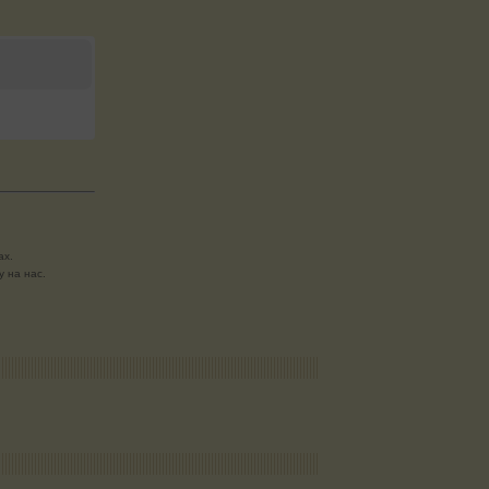
ах.
 на нас.