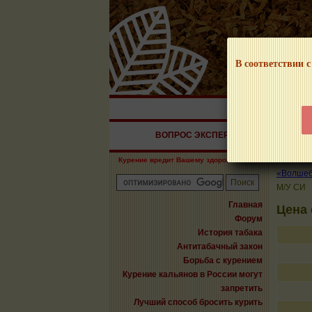
В соответствии с
НАШ ПОРТАЛ – И
ВОПРОС ЭКСПЕРТУ
СИГАРЫ
Курение вредит Вашему здоровью!
«Волшебн
М/У СИ
Главная
Цена 
Форум
История табака
Антитабачный закон
Борьба с курением
Курение кальянов в России могут
запретить
Лучший способ бросить курить