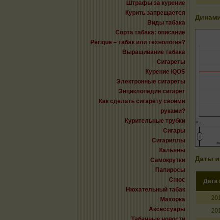
Штрафы за курение
Курить запрещается
Динами
Виды табака
Сорта табака: описание
Perique – табак или технология?
Выращивание табака
Сигареты
Курение IQOS
Электронные сигареты
Энциклопедия сигарет
Как сделать сигарету своими
руками?
Курительные трубки
я…
Сигары
Сигариллы
м
м
Кальяны
Даты и
Самокрутки
Папиросы
Снюс
Дата
Нюхательный табак
20
Махорка
Аксессуары
20
Табачные новости