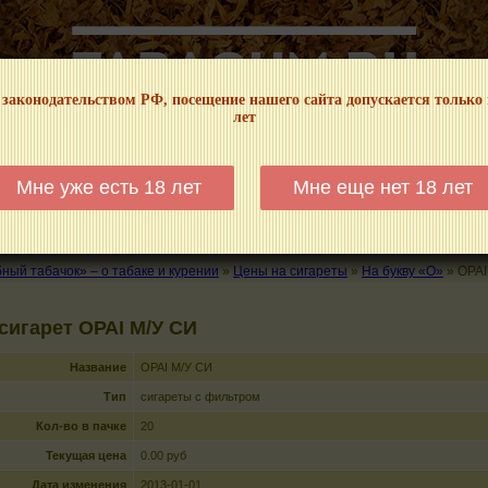
 законодательством РФ, посещение нашего сайта допускается только
лет
НФОРМАЦИОННЫЙ! МЫ НЕ ЗАНИМАЕМСЯ ПРОДАЖЕЙ И РЕКЛАМОЙ ТАБА
Мне уже есть 18 лет
Мне еще нет 18 лет
КАЛЬЯНЫ
ТРУБКИ
ГДЕ КУПИТЬ
ГДЕ ПОКУРИТЬ
КУРЕНИЕ И 
ый табачок» – о табаке и курении
»
Цены на сигареты
»
На букву «О»
»
ОРАI
сигарет ОРАI М/У СИ
Название
ОРАI М/У СИ
Тип
сигареты с фильтром
Кол-во в пачке
20
Текущая цена
0.00 руб
Дата изменения
2013-01-01