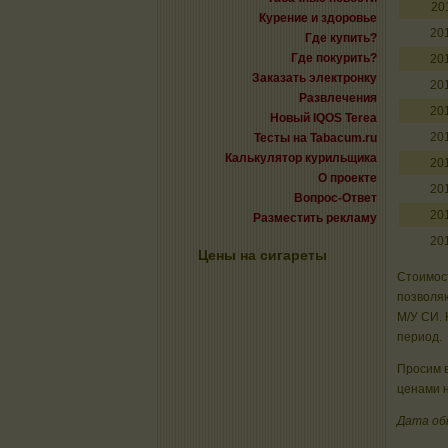
20
Курение и здоровье
20
Где купить?
Где покурить?
20
Заказать электронку
20
Развлечения
20
Новый IQOS Terea
20
Тесты на Tabacum.ru
Калькулятор курильщика
20
О проекте
20
Вопрос-Ответ
20
Разместить рекламу
20
Цены на сигареты
Стоимост
позволяю
М/У СИ. 
период.
Просим в
ценами н
Дата об