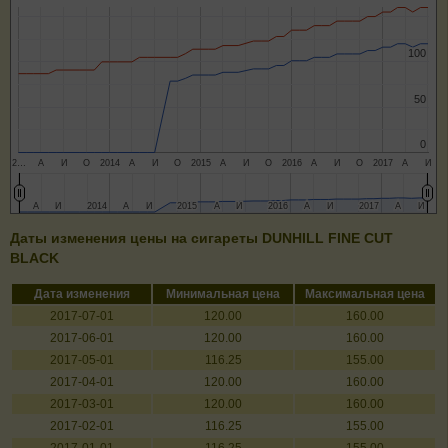
100
100
50
50
0
0
2…
А
И
О
2014
А
И
О
2015
А
И
О
2016
А
И
О
2017
А
И
А
А
И
И
2014
2014
А
А
И
И
2015
2015
А
А
И
И
2016
2016
А
А
И
И
2017
2017
А
А
И
И
Даты изменения цены на сигареты DUNHILL FINE CUT
BLACK
Дата изменения
Минимальная цена
Максимальная цена
2017-07-01
120.00
160.00
2017-06-01
120.00
160.00
2017-05-01
116.25
155.00
2017-04-01
120.00
160.00
2017-03-01
120.00
160.00
2017-02-01
116.25
155.00