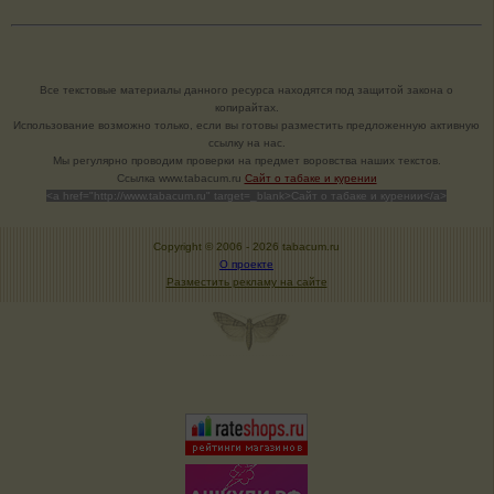
Все текстовые материалы данного ресурса находятся под защитой закона о
копирайтах.
Использование возможно только, если вы готовы разместить предложенную активную
ссылку на нас.
Мы регулярно проводим проверки на предмет воровства наших текстов.
Cсылка www.tabacum.ru
Сайт о табаке и курении
<a href="http://www.tabacum.ru" target=_blank>Сайт о табаке и курении</a>
Copyright © 2006 -
2026 tabacum.ru
О проекте
Разместить рекламу на сайте