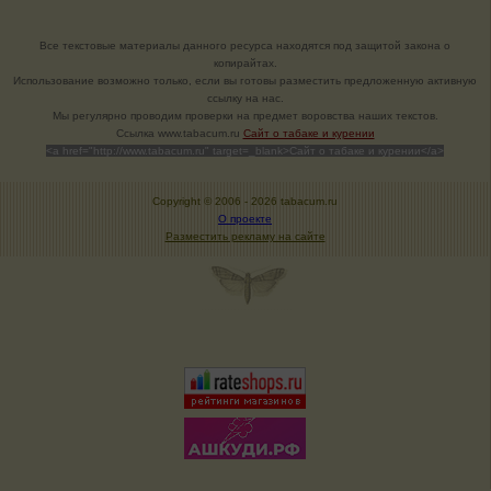
Все текстовые материалы данного ресурса находятся под защитой закона о
копирайтах.
Использование возможно только, если вы готовы разместить предложенную активную
ссылку на нас.
Мы регулярно проводим проверки на предмет воровства наших текстов.
Cсылка www.tabacum.ru
Сайт о табаке и курении
<a href="http://www.tabacum.ru" target=_blank>Сайт о табаке и курении</a>
Copyright © 2006 -
2026 tabacum.ru
О проекте
Разместить рекламу на сайте