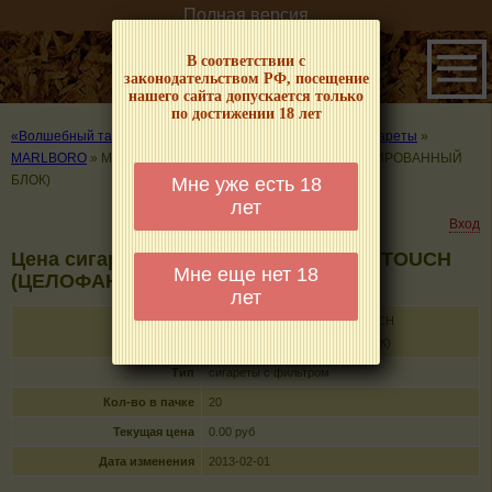
Полная версия
В соответствии с
законодательством РФ, посещение
нашего сайта допускается только
по достижении 18 лет
«Волшебный табачок» – о табаке и курении
»
Цены на сигареты
»
MARLBORO
»
MARLBORO GOLD FINE TOUCH (ЦЕЛОФАНИРОВАННЫЙ
БЛОК)
Мне уже есть 18
лет
Вход
Цена сигарет MARLBORO GOLD FINE TOUCH
Мне еще нет 18
(ЦЕЛОФАНИРОВАННЫЙ БЛОК)
лет
Название
MARLBORO GOLD FINE TOUCH
(ЦЕЛОФАНИРОВАННЫЙ БЛОК)
Тип
сигареты с фильтром
Кол-во в пачке
20
Текущая цена
0.00 руб
Дата изменения
2013-02-01