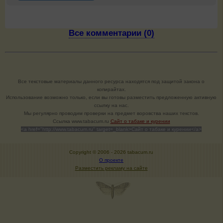
Все комментарии (0)
Все текстовые материалы данного ресурса находятся под защитой закона о
копирайтах.
Использование возможно только, если вы готовы разместить предложенную активную
ссылку на нас.
Мы регулярно проводим проверки на предмет воровства наших текстов.
Cсылка www.tabacum.ru
Сайт о табаке и курении
<a href="http://www.tabacum.ru" target=_blank>Сайт о табаке и курении</a>
Copyright © 2006 -
2026 tabacum.ru
О проекте
Разместить рекламу на сайте