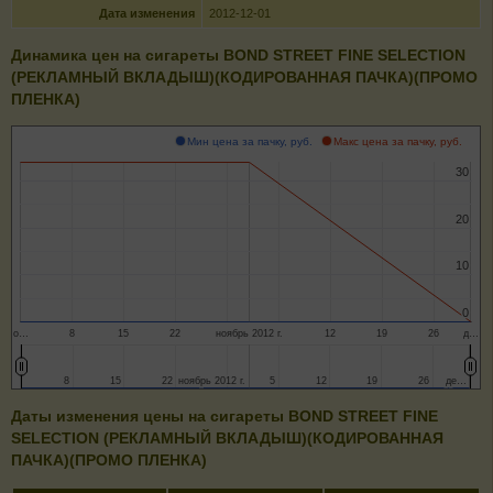
Дата изменения
2012-12-01
Динамика цен на сигареты BOND STREET FINE SELECTION
(РЕКЛАМНЫЙ ВКЛАДЫШ)(КОДИРОВАННАЯ ПАЧКА)(ПРОМО
ПЛЕНКА)
Мин цена за пачку, руб.
Макс цена за пачку, руб.
30
30
20
20
10
10
0
0
о…
8
15
22
ноябрь 2012 г.
12
19
26
д…
8
8
15
15
22
22
ноябрь 2012 г.
ноябрь 2012 г.
5
5
12
12
19
19
26
26
де…
де…
Даты изменения цены на сигареты BOND STREET FINE
SELECTION (РЕКЛАМНЫЙ ВКЛАДЫШ)(КОДИРОВАННАЯ
ПАЧКА)(ПРОМО ПЛЕНКА)