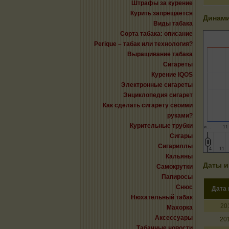
Штрафы за курение
Курить запрещается
Динами
Виды табака
Сорта табака: описание
Perique – табак или технология?
Выращивание табака
Сигареты
Курение IQOS
Электронные сигареты
Энциклопедия сигарет
Как сделать сигарету своими
руками?
Курительные трубки
и…
11
Сигары
Сигариллы
4
4
11
11
Кальяны
Даты и
Самокрутки
Папиросы
Снюс
Дата
Нюхательный табак
20
Махорка
Аксессуары
20
Табачные новости