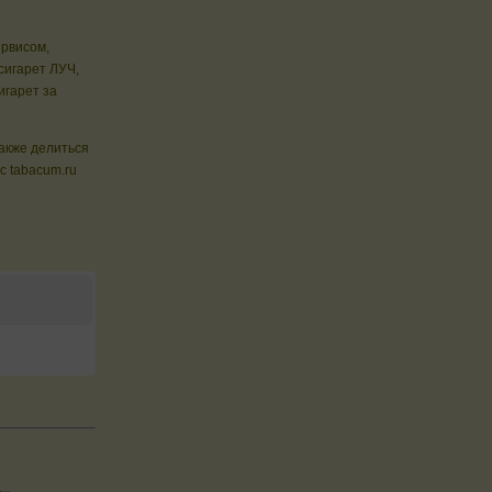
ервисом,
сигарет ЛУЧ,
игарет за
также делиться
с tabacum.ru