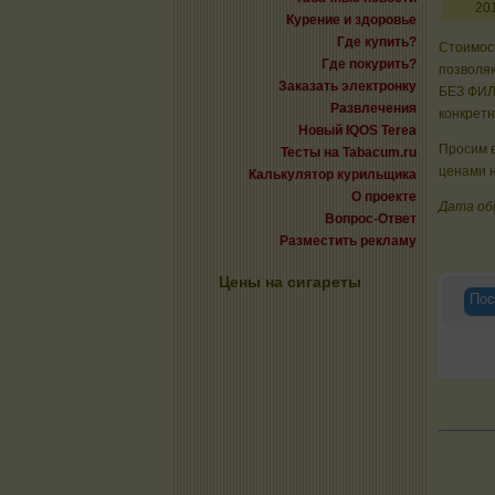
20
Курение и здоровье
Где купить?
Стоимост
Где покурить?
позволяю
Заказать электронку
БЕЗ ФИЛЬ
Развлечения
конкрет
Новый IQOS Terea
Просим в
Тесты на Tabacum.ru
ценами н
Калькулятор курильщика
О проекте
Дата обн
Вопрос-Ответ
Разместить рекламу
Цены на сигареты
Пос