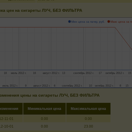
ка цен на сигареты ЛУЧ, БЕЗ ФИЛЬТРА
Мин цена за пачку, руб.
Макс цена за п
18
июль 2012 г.
16
август 2012 г.
13
сентябрь 2012 г.
17
октябрь 2012 г.
15
июль 2012 г.
июль 2012 г.
9
9
август 2012 г.
август 2012 г.
6
6
сентябрь 2012 г.
сентябрь 2012 г.
10
10
октябрь 2012 г.
октябрь 2012 г.
8
8
15
15
зменения цены на сигареты ЛУЧ, БЕЗ ФИЛЬТРА
 изменения
Минимальная цена
Максимальная цена
12-11-01
0.00
0.00
12-10-01
0.00
23.00