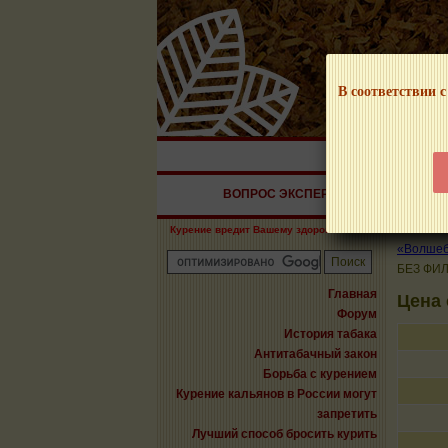
В соответствии с
НАШ ПОРТАЛ – И
ВОПРОС ЭКСПЕРТУ
СИГАРЫ
Курение вредит Вашему здоровью!
«Волшебн
БЕЗ ФИ
Главная
Цена
Форум
История табака
Антитабачный закон
Борьба с курением
Курение кальянов в России могут
запретить
Лучший способ бросить курить