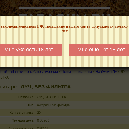
 законодательством РФ, посещение нашего сайта допускается только
лет
НФОРМАЦИОННЫЙ! МЫ НЕ ЗАНИМАЕМСЯ ПРОДАЖЕЙ И РЕКЛАМОЙ ТАБА
Мне уже есть 18 лет
Мне еще нет 18 лет
КАЛЬЯНЫ
ТРУБКИ
ГДЕ КУПИТЬ
ГДЕ ПОКУРИТЬ
КУРЕНИЕ И 
ый табачок» – о табаке и курении
»
Цены на сигареты
»
На букву «Л»
»
ЛУЧ,
ЛЬТРА
 сигарет ЛУЧ, БЕЗ ФИЛЬТРА
Название
ЛУЧ, БЕЗ ФИЛЬТРА
Тип
сигареты без фильтра
Кол-во в пачке
20
Текущая цена
0.00 руб
Дата изменения
2012-11-01