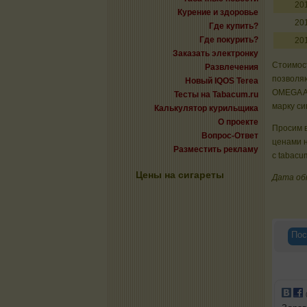
20
Курение и здоровье
20
Где купить?
Где покурить?
20
Заказать электронку
Стоимост
Развлечения
позволяю
Новый IQOS Terea
OMEGA A
Тесты на Tabacum.ru
марку си
Калькулятор курильщика
О проекте
Просим в
Вопрос-Ответ
ценами 
Разместить рекламу
с tabacu
Цены на сигареты
Дата об
Пос