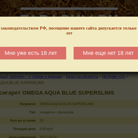
 законодательством РФ, посещение нашего сайта допускается только
лет
НФОРМАЦИОННЫЙ! МЫ НЕ ЗАНИМАЕМСЯ ПРОДАЖЕЙ И РЕКЛАМОЙ ТАБА
Мне уже есть 18 лет
Мне еще нет 18 лет
КАЛЬЯНЫ
ТРУБКИ
ГДЕ КУПИТЬ
ГДЕ ПОКУРИТЬ
КУРЕНИЕ И 
ый табачок» – о табаке и курении
»
Цены на сигареты
»
На букву «O»
»
AQUA BLUE SUPERSLIMS
 сигарет OMEGA AQUA BLUE SUPERSLIMS
Название
OMEGA AQUA BLUE SUPERSLIMS
Тип
сигареты с фильтром
Кол-во в пачке
20
Текущая цена
0.00 руб
Дата изменения
2013-04-01