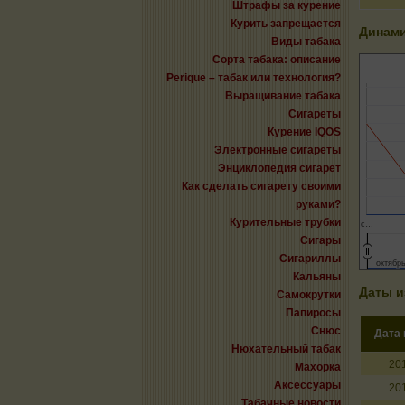
Штрафы за курение
Курить запрещается
Динами
Виды табака
Сорта табака: описание
Perique – табак или технология?
Выращивание табака
Сигареты
Курение IQOS
Электронные сигареты
Энциклопедия сигарет
Как сделать сигарету своими
руками?
Курительные трубки
с…
Сигары
Сигариллы
октябрь
октябрь
Кальяны
Даты и
Самокрутки
Папиросы
Снюс
Дата
Нюхательный табак
20
Махорка
Аксессуары
20
Табачные новости