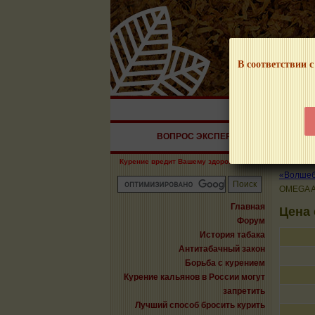
В соответствии с
НАШ ПОРТАЛ – И
ВОПРОС ЭКСПЕРТУ
СИГАРЫ
Курение вредит Вашему здоровью!
«Волшебн
OMEGA 
Главная
Цена
Форум
История табака
Антитабачный закон
Борьба с курением
Курение кальянов в России могут
запретить
Лучший способ бросить курить