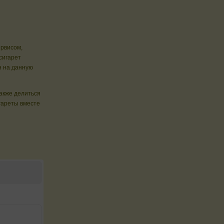
ервисом,
сигарет
 на данную
также делиться
гареты вместе