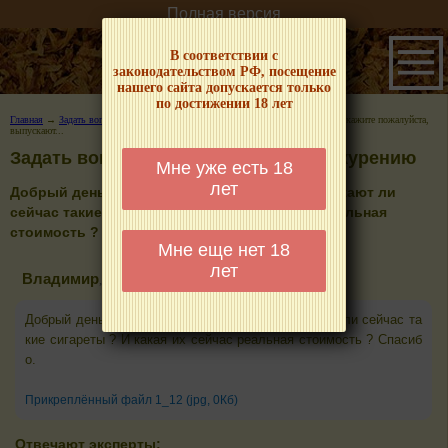
Полная версия
В соответствии с
законодательством РФ, посещение
нашего сайта допускается только
по достижении 18 лет
Главная
→
Задать вопрос эксперту по табаку и курению
→ Добрый день. Подскажите пожалуйста,
выпускают...
Задать вопрос эксперту по табаку и курению
Мне уже есть 18
лет
Добрый день. Подскажите пожалуйста, выпускают ли
сейчас такие сигареты ? И какая их сейчас реальная
стоимость ? Спасибо.
Мне еще нет 18
лет
Владимир
, г. Челябинск
30 апреля 2021, 16:14
Добрый день. Подскажите пожалуйста, выпускают ли сейчас та
кие сигареты ? И какая их сейчас реальная стоимость ? Спасиб
о.
Прикреплённый файл 1_12 (jpg, 0Кб)
Отвечают эксперты: