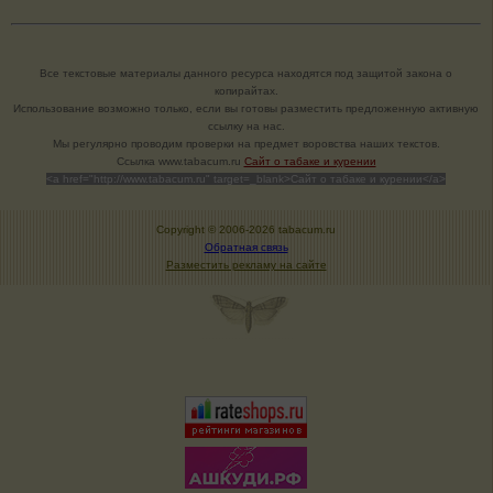
Все текстовые материалы данного ресурса находятся под защитой закона о
копирайтах.
Использование возможно только, если вы готовы разместить предложенную активную
ссылку на нас.
Мы регулярно проводим проверки на предмет воровства наших текстов.
Cсылка www.tabacum.ru
Сайт о табаке и курении
<a href="http://www.tabacum.ru" target=_blank>Сайт о табаке и курении</a>
Copyright © 2006-
2026 tabacum.ru
Обратная связь
Разместить рекламу на сайте