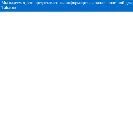
Мы надеемся, что предоставленная информация оказалась полезной для
Tabaco»
.