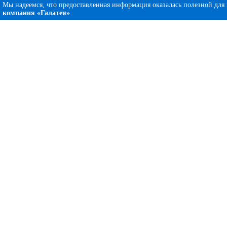
Мы надеемся, что предоставленная информация оказалась полезной для
компания «Галатея»
.