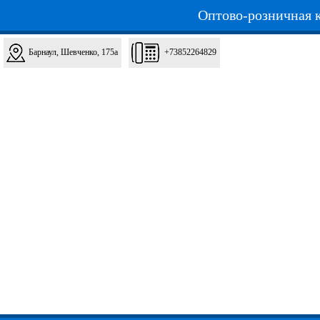
Оптово-розничная к
Барнаул, Шевченко, 175а
+73852264829