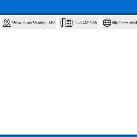
Омск, 70 лет Октября, 13/3
+73812344666
http://www.abso