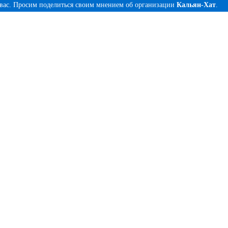
 вас. Просим поделиться своим мнением об организации
Кальян-Хат
.