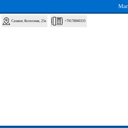
Маг
Салават, Колхозная, 25а
+79178060333