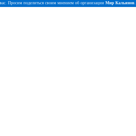
 вас. Просим поделиться своим мнением об организации
Мир Кальянов
.