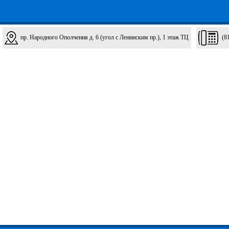
пр. Народного Ополчения д. 6 (угол с Ленинским пр.), 1 этаж ТЦ
(8