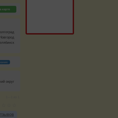
а карте
олгоград
Новгород
елябинск
ванию
кий округ
1—1 из 1.
отзывов