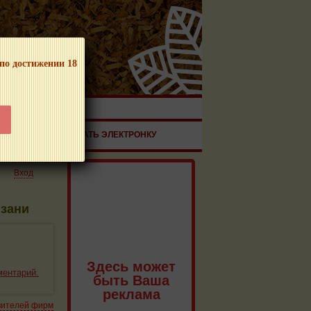
 по достижении 18
ЧНОЙ ПРОДУКЦИИ!
ЗДОРОВЬЕ
ЗАКАЗАТЬ ЭЛЕКТРОНКУ
Вход
язани
Здесь может
ментарий.
быть Ваша
реклама
вителей фирм