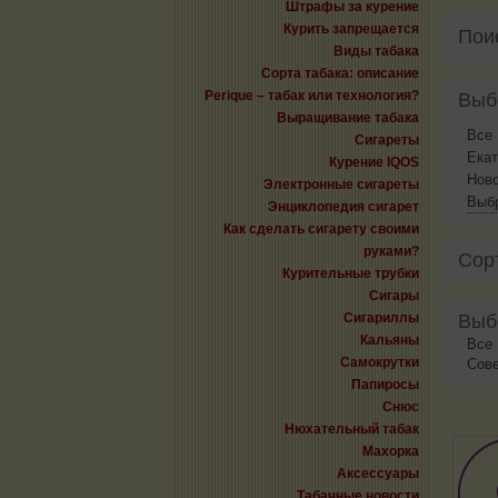
Штрафы за курение
Курить запрещается
Пои
Виды табака
Сорта табака: описание
Perique – табак или технология?
Выб
Выращивание табака
Все
Сигареты
Екат
Курение IQOS
Нов
Электронные сигареты
Выбр
Энциклопедия сигарет
Как сделать сигарету своими
руками?
Сор
Курительные трубки
Сигары
Сигариллы
Выб
Кальяны
Все
Самокрутки
Сове
Папиросы
Снюс
Нюхательный табак
Махорка
Аксессуары
Табачные новости