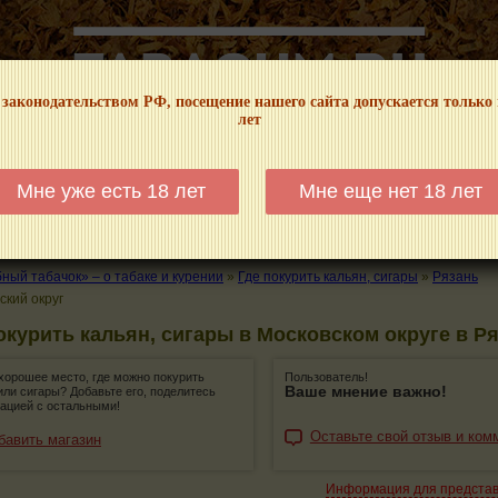
 законодательством РФ, посещение нашего сайта допускается только
лет
НФОРМАЦИОННЫЙ! МЫ НЕ ЗАНИМАЕМСЯ ПРОДАЖЕЙ И РЕКЛАМОЙ ТАБА
Мне уже есть 18 лет
Мне еще нет 18 лет
КАЛЬЯНЫ
ТРУБКИ
ГДЕ КУПИТЬ
ГДЕ ПОКУРИТЬ
КУРЕНИЕ И 
ый табачок» – о табаке и курении
»
Где покурить кальян, сигары
»
Рязань
ский округ
окурить кальян, сигары в Московском округе в Р
хорошее место, где можно покурить
Пользователь!
Ваше мнение важно!
или сигары? Добавьте его, поделитесь
ацией с остальными!
Оставьте свой отзыв и ком
бавить магазин
Информация для предста