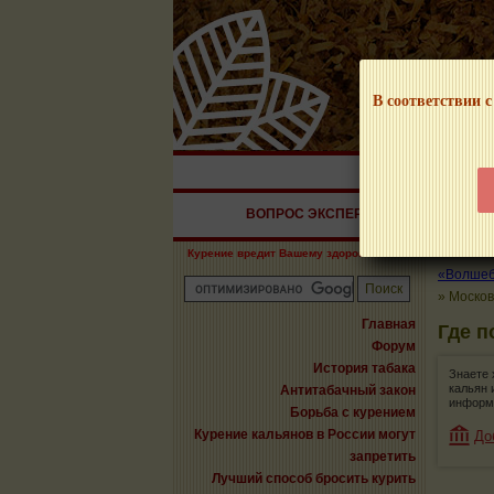
В соответствии с
НАШ ПОРТАЛ – И
ВОПРОС ЭКСПЕРТУ
СИГАРЫ
Курение вредит Вашему здоровью!
«Волшебн
»
Москов
Главная
Где п
Форум
История табака
Знаете 
кальян 
Антитабачный закон
информ
Борьба с курением
Курение кальянов в России могут
До
запретить
Лучший способ бросить курить