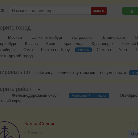
ск
н
ерите город
Москва
Санкт-Петербург
Астрахань
Владивосток
В
еринбург
Казань
Киев
Краснодар
Красноярск
Нижний 
осибирск
Омск
Ростов-на-Дону
Самара
Уфа
Ч
Рязань
ать другой город
тировать по
рейтингу
количеству отзывов
популярности
наз
ерите район
Железнодорожный округ
Октябрьс
Московский округ
тский округ
КальянСервис
г. Рязань
0 