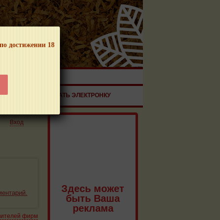
 по достижении 18
ЧНОЙ ПРОДУКЦИИ!
ЗДОРОВЬЕ
ЗАКАЗАТЬ ЭЛЕКТРОНКУ
Вход
Здесь может
ментарий.
быть Ваша
реклама
вителей фирм