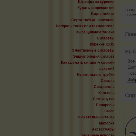
Штрафы за курение
Курить запрещается
Если 
Виды табака
сорие
Сорта табака: описание
Perique – табак или технология?
Выращивание табака
Пои
Сигареты
Курение IQOS
Электронные сигареты
Выб
Энциклопедия сигарет
Все
Как сделать сигарету своими
Екат
руками?
Нов
Курительные трубки
Выбр
Сигары
Сигариллы
Кальяны
Сор
Самокрутки
Папиросы
Снюс
Нюхательный табак
Махорка
Аксессуары
Табачные новости