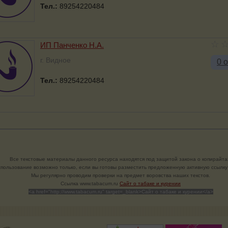
Тел.:
89254220484
ИП Панченко Н.А.
г. Видное
0 
Тел.:
89254220484
Все текстовые материалы данного ресурса находятся под защитой закона о копирайта
пользование возможно только, если вы готовы разместить предложенную активную ссылку 
Мы регулярно проводим проверки на предмет воровства наших текстов.
Cсылка www.tabacum.ru
Сайт о табаке и курении
<a href="http://www.tabacum.ru" target=_blank>Сайт о табаке и курении</a>