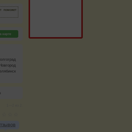
йт поможет
а карте
олгоград
Новгород
елябинск
ю
1—2 из 2.
отзывов