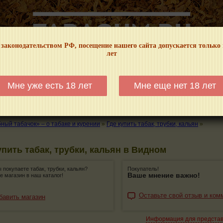
 законодательством РФ, посещение нашего сайта допускается только
лет
НФОРМАЦИОННЫЙ! МЫ НЕ ЗАНИМАЕМСЯ ПРОДАЖЕЙ И РЕКЛАМОЙ ТАБА
Мне уже есть 18 лет
Мне еще нет 18 лет
КАЛЬЯНЫ
ТРУБКИ
ГДЕ КУПИТЬ
ГДЕ ПОКУРИТЬ
КУРЕНИЕ И 
ый табачок» – о табаке и курении
»
Где купить табак, трубки, кальян
»
упить табак, трубки, кальян в Видном
ы покупаете табак, трубки, кальян?
Покупатель!
Ваше мнение важно!
е магазин в наш каталог!
Оставьте свой отзыв и ком
бавить магазин
Информация для предста