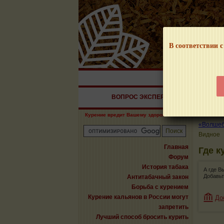
В соответствии с
НАШ ПОРТАЛ – И
ВОПРОС ЭКСПЕРТУ
СИГАРЫ
Курение вредит Вашему здоровью!
«Волшебн
Видное
Главная
Где к
Форум
История табака
А где В
Добавьт
Антитабачный закон
Борьба с курением
Курение кальянов в России могут
До
запретить
Лучший способ бросить курить