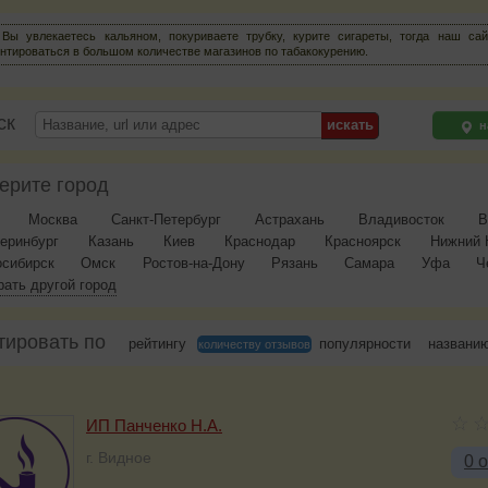
Вы увлекаетесь кальяном, покуриваете трубку, курите сигареты, тогда наш са
нтироваться в большом количестве магазинов по табакокурению.
ск
н
ерите город
Москва
Санкт-Петербург
Астрахань
Владивосток
В
еринбург
Казань
Киев
Краснодар
Красноярск
Нижний 
осибирск
Омск
Ростов-на-Дону
Рязань
Самара
Уфа
Ч
ать другой город
тировать по
рейтингу
популярности
названи
количеству отзывов
ИП Панченко Н.А.
г. Видное
0 