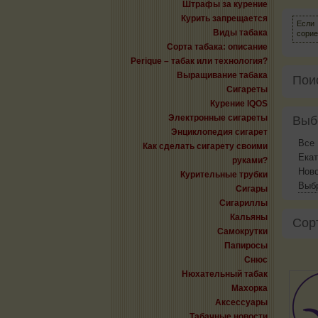
Штрафы за курение
Курить запрещается
Если 
Виды табака
сорие
Сорта табака: описание
Perique – табак или технология?
Выращивание табака
Пои
Сигареты
Курение IQOS
Электронные сигареты
Выб
Энциклопедия сигарет
Все
Как сделать сигарету своими
Екат
руками?
Нов
Курительные трубки
Выбр
Сигары
Сигариллы
Кальяны
Сор
Самокрутки
Папиросы
Снюс
Нюхательный табак
Махорка
Аксессуары
Табачные новости