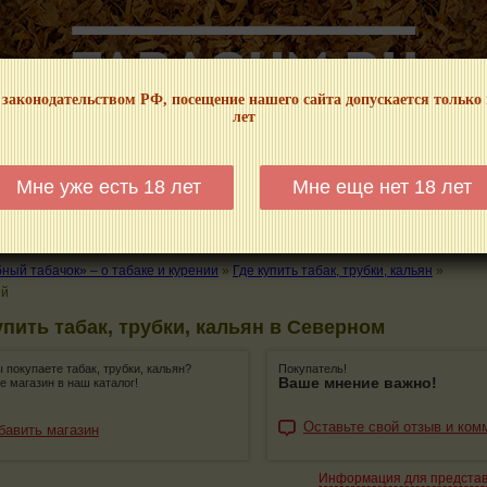
 законодательством РФ, посещение нашего сайта допускается только
лет
НФОРМАЦИОННЫЙ! МЫ НЕ ЗАНИМАЕМСЯ ПРОДАЖЕЙ И РЕКЛАМОЙ ТАБА
Мне уже есть 18 лет
Мне еще нет 18 лет
КАЛЬЯНЫ
ТРУБКИ
ГДЕ КУПИТЬ
ГДЕ ПОКУРИТЬ
КУРЕНИЕ И 
ый табачок» – о табаке и курении
»
Где купить табак, трубки, кальян
»
ый
упить табак, трубки, кальян в Северном
ы покупаете табак, трубки, кальян?
Покупатель!
Ваше мнение важно!
е магазин в наш каталог!
Оставьте свой отзыв и ком
бавить магазин
Информация для предста