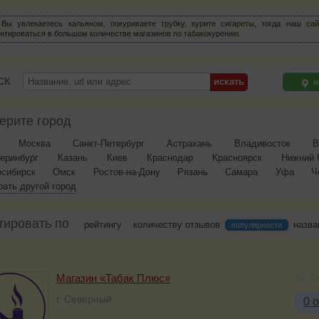
Вы увлекаетесь кальяном, покуриваете трубку, курите сигареты, тогда наш са
нтироваться в большом количестве магазинов по табакокурению.
ск
н
ерите город
Москва
Санкт-Петербург
Астрахань
Владивосток
В
еринбург
Казань
Киев
Краснодар
Красноярск
Нижний 
осибирск
Омск
Ростов-на-Дону
Рязань
Самара
Уфа
Ч
ать другой город
тировать по
рейтингу
количеству отзывов
назв
популярности
Магазин «Табак Плюс»
г. Северный
0 