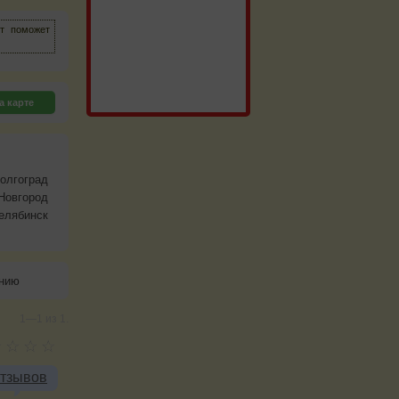
йт поможет
а карте
олгоград
Новгород
елябинск
анию
1—1 из 1.
отзывов