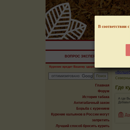
В соответствии с
НАШ ПОРТАЛ – И
ВОПРОС ЭКСПЕРТУ
СИГАРЫ
Курение вредит Вашему здоровью!
«Волшебн
Северн
Главная
Где к
Форум
История табака
А где В
Добавьт
Антитабачный закон
Борьба с курением
Курение кальянов в России могут
До
запретить
Лучший способ бросить курить