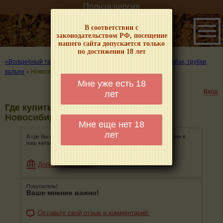
Полная версия
В соответствии с
законодательством РФ, посещение
нашего сайта допускается только
по достижении 18 лет
«Волшебный табачок» – о табаке и курении
»
Где купить табак, трубки,
кальян
»
Новосибирск
Мне уже есть 18
Вход
лет
Где купить табак, трубки, кальян в
Новосибирске
Мне еще нет 18
лет
А где Вы покупаете табак, трубки, кальян? Добавьте магазин в
наш каталог!
Добавить магазин
Покупатель!
Ваше мнение важно!
Оставьте свой отзыв и комментарий.