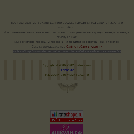
Все текстовые материалы данного ресурса находятся под защитой закона о
копирайтах.
Использование возможно только, если вы готовы разместить предложенную активную
ссылку на нас.
Мы регулярно проводим проверки на предмет воровства наших текстов.
Cсылка www.tabacum.ru
Сайт о табаке и курении
<a href="http://www.tabacum.ru" target=_blank>Сайт о табаке и курении</a>
Copyright © 2006 -
2026 tabacum.ru
О проекте
Разместить рекламу на сайте