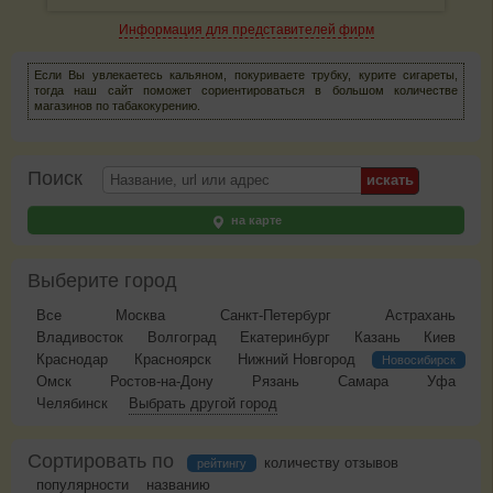
Информация для представителей фирм
Если Вы увлекаетесь кальяном, покуриваете трубку, курите сигареты,
тогда наш сайт поможет сориентироваться в большом количестве
магазинов по табакокурению.
Поиск
на карте
Выберите город
Все
Москва
Санкт-Петербург
Астрахань
Владивосток
Волгоград
Екатеринбург
Казань
Киев
Краснодар
Красноярск
Нижний Новгород
Новосибирск
Омск
Ростов-на-Дону
Рязань
Самара
Уфа
Челябинск
Выбрать другой город
Сортировать по
количеству отзывов
рейтингу
популярности
названию