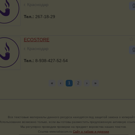
г. Краснодар
Тел.:
267-18-29
ECOSTORE
г. Краснодар
Тел.:
8-938-427-52-54
«
‹
1
2
›
»
Все текстовые материалы данного ресурса находятся под защитой закона о копирайт
Использование возможно только, если вы готовы разместить предложенную активную ссылк
Мы регулярно проводим проверки на предмет воровства наших текстов.
Cсылка www.tabacum.ru
Сайт о табаке и курении