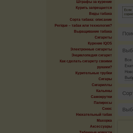
Штрафы за курение
Курить запрещается
Если
Виды табака
сорие
Сорта табака: описание
Perique – табак или технология?
Выращивание табака
Пои
Сигареты
Курение IQOS
Электронные сигареты
Выб
Энциклопедия сигарет
Все
Как сделать сигарету своими
Екат
руками?
Нов
Курительные трубки
Выбр
Сигары
Сигариллы
Кальяны
Сор
Самокрутки
Папиросы
Снюс
Выб
Нюхательный табак
Махорка
Аксессуары
Табачные новости