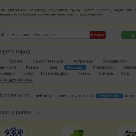
 Вы увлекаетесь кальяном, покуриваете трубку, курите сигареты, тогда наш 
нтироваться в большом количестве магазинов по табакокурению.
ск
ерите город
Москва
Санкт-Петербург
Астрахань
Владивосток
еринбург
Казань
Киев
Красноярск
Нижни
Краснодар
осибирск
Омск
Ростов-на-Дону
Рязань
Самара
Уфа
ать другой город
тировать по
рейтингу
количеству отзывов
назв
популярности
ерите район