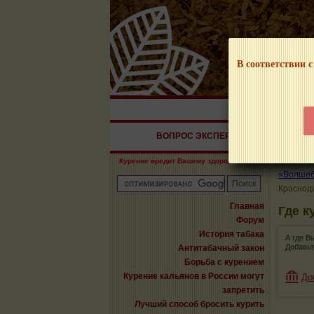
В соответствии с
НАШ ПОРТАЛ – И
ВОПРОС ЭКСПЕРТУ
СИГАРЫ
Курение вредит Вашему здоровью!
«Волшебн
Краснод
Главная
Где к
Форум
История табака
А где В
Добавьт
Антитабачный закон
Борьба с курением
Курение кальянов в России могут
До
запретить
Лучший способ бросить курить