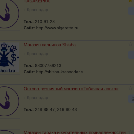
ТАБАКЕРКА
г. Краснодар
Тел.:
210-91-23
Сайт:
http://www.sigarette.ru
Магазин кальянов Shisha
г. Краснодар
Тел.:
88007759213
Сайт:
http://shisha-krasnodar.ru
Оптово-розничный магазин «Табачная лавка»
г. Краснодар
Тел.:
248-88-47; 216-80-43
Магазин табака и курительных принадлежностей