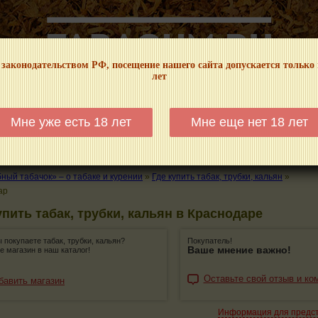
 законодательством РФ, посещение нашего сайта допускается только
лет
НФОРМАЦИОННЫЙ! МЫ НЕ ЗАНИМАЕМСЯ ПРОДАЖЕЙ И РЕКЛАМОЙ ТАБА
Мне уже есть 18 лет
Мне еще нет 18 лет
КАЛЬЯНЫ
ТРУБКИ
ГДЕ КУПИТЬ
ГДЕ ПОКУРИТЬ
КУРЕНИЕ И 
ый табачок» – о табаке и курении
»
Где купить табак, трубки, кальян
»
ар
упить табак, трубки, кальян в Краснодаре
ы покупаете табак, трубки, кальян?
Покупатель!
Ваше мнение важно!
е магазин в наш каталог!
Оставьте свой отзыв и ко
бавить магазин
Информация для предс