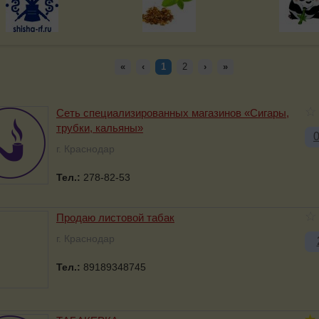
«
‹
1
2
›
»
Сеть специализированных магазинов «Сигары,
трубки, кальяны»
г. Краснодар
Тел.:
278-82-53
Продаю листовой табак
г. Краснодар
Тел.:
89189348745