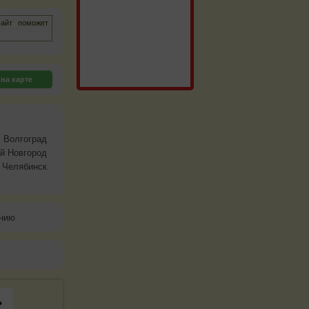
сайт поможет
на карте
Волгоград
й Новгород
Челябинск
анию