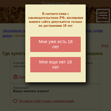
Полная версия
В соответствии с
законодательством РФ, посещение
нашего сайта допускается только
по достижении 18 лет
«Волшебный табачок» – о табаке и курении
»
Где купить табак, трубки,
кальян
»
Балашиха
Мне уже есть 18
Вход
лет
Где купить табак, трубки, кальян в Балашихе
Мне еще нет 18
А где Вы покупаете табак, трубки, кальян? Добавьте магазин в
лет
наш каталог!
Добавить магазин
Покупатель!
Ваше мнение важно!
Оставьте свой отзыв и комментарий.