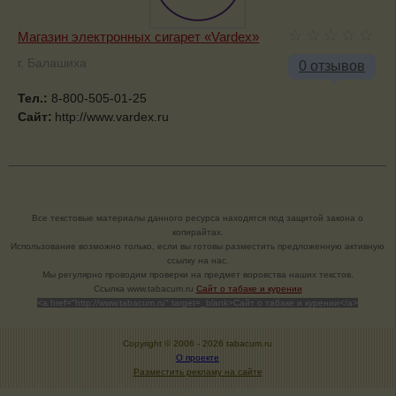
Магазин электронных сигарет «Vardex»
г. Балашиха
0 отзывов
Тел.:
8-800-505-01-25
Сайт:
http://www.vardex.ru
Все текстовые материалы данного ресурса находятся под защитой закона о
копирайтах.
Использование возможно только, если вы готовы разместить предложенную активную
ссылку на нас.
Мы регулярно проводим проверки на предмет воровства наших текстов.
Cсылка www.tabacum.ru
Сайт о табаке и курении
<a href="http://www.tabacum.ru" target=_blank>Сайт о табаке и курении</a>
Copyright © 2006 -
2026 tabacum.ru
О проекте
Разместить рекламу на сайте