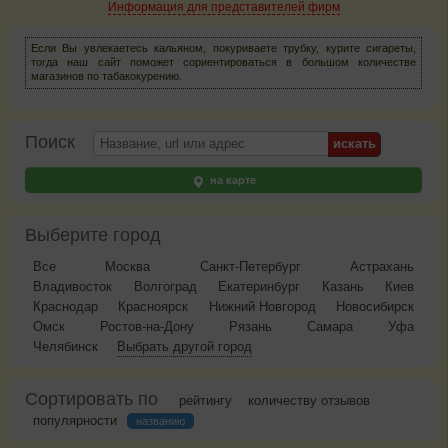
Информация для представителей фирм
Если Вы увлекаетесь кальяном, покуриваете трубку, курите сигареты,
тогда наш сайт поможет сориентироваться в большом количестве
магазинов по табакокурению.
Поиск
на карте
Выберите город
Все
Москва
Санкт-Петербург
Астрахань
Владивосток
Волгоград
Екатеринбург
Казань
Киев
Краснодар
Красноярск
Нижний Новгород
Новосибирск
Омск
Ростов-на-Дону
Рязань
Самара
Уфа
Челябинск
Выбрать другой город
Сортировать по
рейтингу
количеству отзывов
популярности
названию